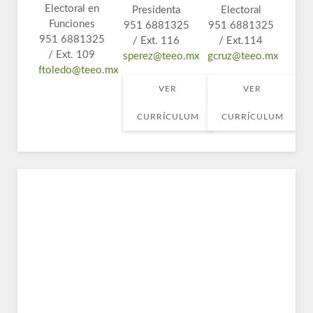
Electoral en
Presidenta
Electoral
Funciones
951 6881325
951 6881325
951 6881325
/ Ext. 116
/ Ext.114
/ Ext. 109
sperez@teeo.mx
gcruz@teeo.mx
ftoledo@teeo.mx
VER
VER
CURRÍCULUM
CURRÍCULUM