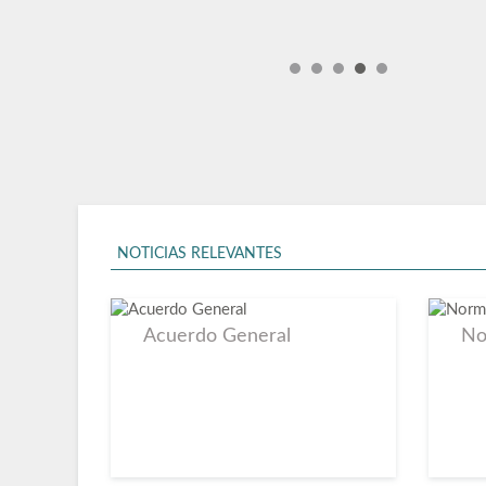
sesión 9 de julio 2026
sesión pública no pre
sesión no presencia
sesión pública p
primer año de
Acuerdo General
No