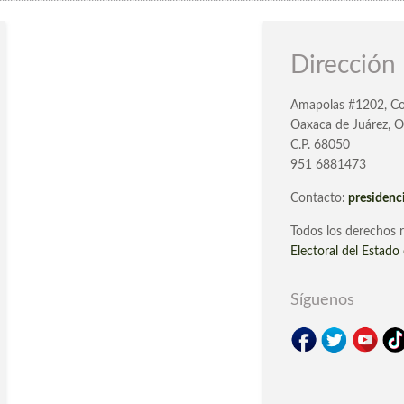
Dirección
Amapolas #1202, Co
Oaxaca de Juárez, O
C.P. 68050
951 6881473
Contacto:
presiden
IR
Todos los derechos 
Electoral del Estad
Síguenos