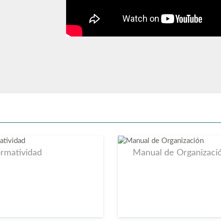
sencial 06072026
l 30 de junio
resencial 260626
 la presidencia
rmatividad
Manual de Organizaci