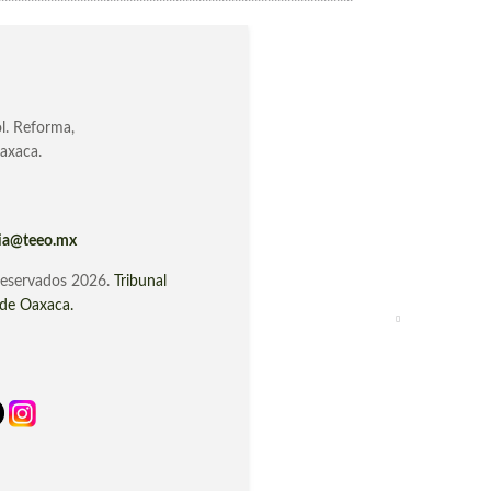
l. Reforma,
axaca.
cia@teeo.mx
IR
IR
reservados 2026.
Tribunal
o de Oaxaca.