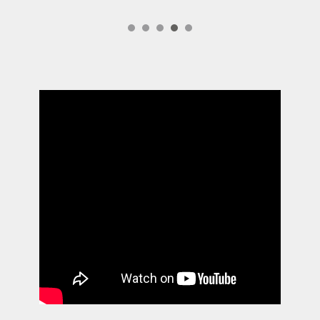
sesión 9 de julio 2026
sesión pública no presencial 06072
sesión no presencial 30 de junio
sesión pública presencial 26
primer año de la presidenci