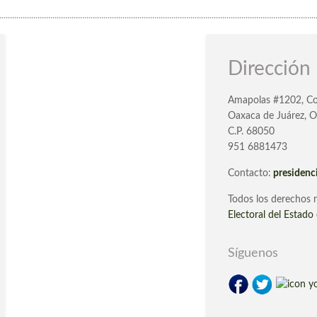
.....................................................................................................................................................
Dirección
Amapolas #1202, Co
Oaxaca de Juárez, O
C.P. 68050
951 6881473
Contacto:
presiden
Todos los derechos 
Electoral del Estad
Síguenos