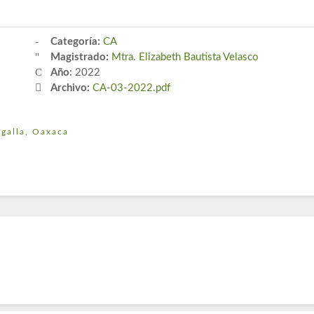
Categoría:
CA
Magistrado:
Mtra. Elizabeth Bautista Velasco
Año:
2022
Archivo:
CA-03-2022.pdf
galla, Oaxaca