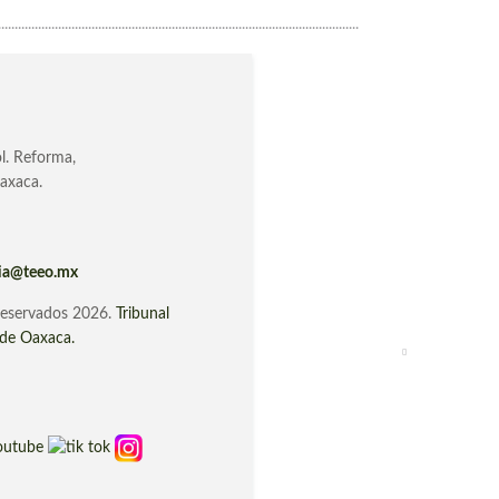
............................................................................................................
l. Reforma,
axaca.
cia@teeo.mx
reservados 2026.
Tribunal
o de Oaxaca.